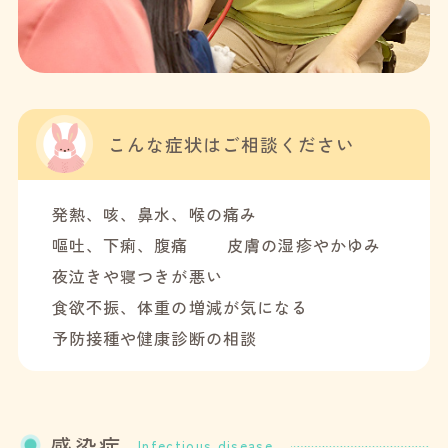
こんな症状は
ご相談ください
発熱、咳、鼻水、喉の痛み
嘔吐、下痢、腹痛
皮膚の湿疹やかゆみ
夜泣きや寝つきが悪い
食欲不振、体重の増減が
気になる
予防接種や健康診断の相談
感染症
Infectious disease